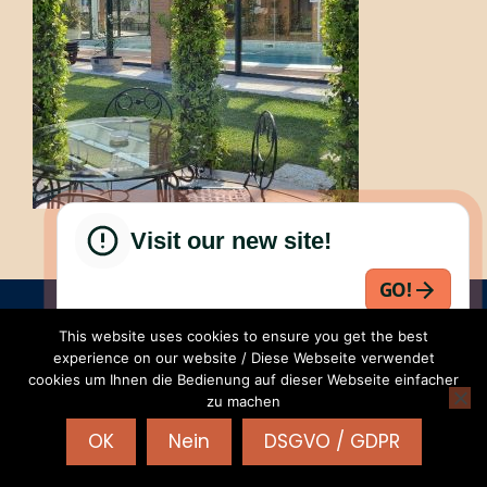
Visit our new site!
GO!
RENTALS-24 | Part. IVA: IT 04468950235 | REA:VR-
This website uses cookies to ensure you get the best
425619 |
AGB
|
Privacy - Cookies
|
WordPress
experience on our website / Diese Webseite verwendet
Theme - Total
by HashThemes
cookies um Ihnen die Bedienung auf dieser Webseite einfacher
zu machen
OK
Nein
DSGVO / GDPR