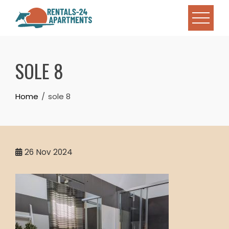
Skip
to
content
SOLE 8
Home
sole 8
26
Nov 2024