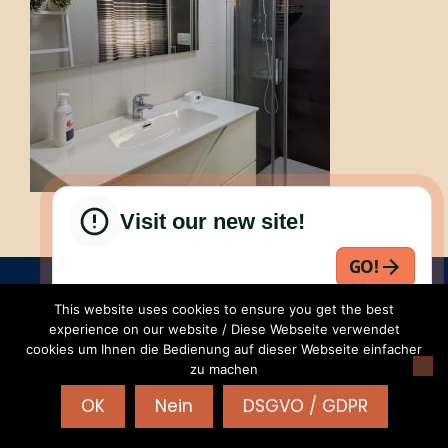
Visit our new site!
GO!
RENTALS-24 | Part. IVA: IT 04468950235 | REA:VR-
This website uses cookies to ensure you get the best
425619 |
AGB
|
Privacy - Cookies
|
WordPress
experience on our website / Diese Webseite verwendet
Theme - Total
by HashThemes
cookies um Ihnen die Bedienung auf dieser Webseite einfacher
zu machen
OK
Nein
DSGVO / GDPR