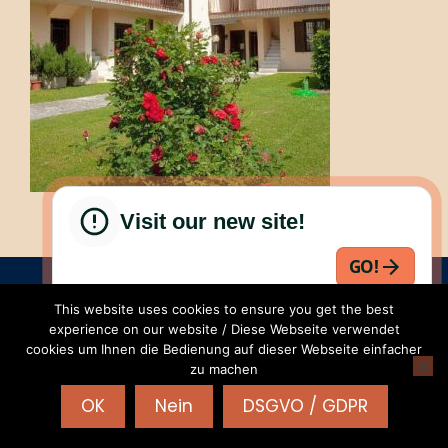
Visit our new site!
GO!
RENTALS-24 | Part. IVA: IT 04468950235 | REA:VR-
This website uses cookies to ensure you get the best
425619 |
AGB
|
Privacy - Cookies
|
WordPress
experience on our website / Diese Webseite verwendet
Theme - Total
by HashThemes
cookies um Ihnen die Bedienung auf dieser Webseite einfacher
zu machen
OK
Nein
DSGVO / GDPR