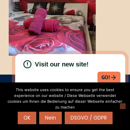
Visit our new site!
GO!
RENTALS-24 | Part. IVA: IT 04468950235 | REA:VR-
This website uses cookies to ensure you get the best
425619 |
AGB
|
Privacy - Cookies
|
WordPress
experience on our website / Diese Webseite verwendet
Theme - Total
by HashThemes
cookies um Ihnen die Bedienung auf dieser Webseite einfacher
zu machen
OK
Nein
DSGVO / GDPR