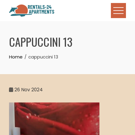
Skip
to
content
CAPPUCCINI 13
Home
cappuccini 13
26
Nov 2024